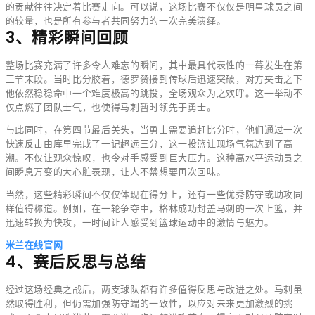
的贡献往往决定着比赛走向。可以说，这场比赛不仅仅是明星球员之间
的较量，也是所有参与者共同努力的一次完美演绎。
3、精彩瞬间回顾
整场比赛充满了许多令人难忘的瞬间，其中最具代表性的一幕发生在第
三节末段。当时比分胶着，德罗赞接到传球后迅速突破，对方夹击之下
他依然稳稳命中一个难度极高的跳投，全场观众为之欢呼。这一举动不
仅点燃了团队士气，也使得马刺暂时领先于勇士。
与此同时，在第四节最后关头，当勇士需要追赶比分时，他们通过一次
快速反击由库里完成了一记超远三分，这一投篮让现场气氛达到了高
潮。不仅让观众惊叹，也令对手感受到巨大压力。这种高水平运动员之
间瞬息万变的大心脏表现，让人不禁想要再次回味。
当然，这些精彩瞬间不仅仅体现在得分上，还有一些优秀防守或助攻同
样值得称道。例如，在一轮争夺中，格林成功封盖马刺的一次上篮，并
迅速转换为快攻，一时间让人感受到篮球运动中的激情与魅力。
米兰在线官网
4、赛后反思与总结
经过这场经典之战后，两支球队都有许多值得反思与改进之处。马刺虽
然取得胜利，但仍需加强防守端的一致性，以应对未来更加激烈的挑