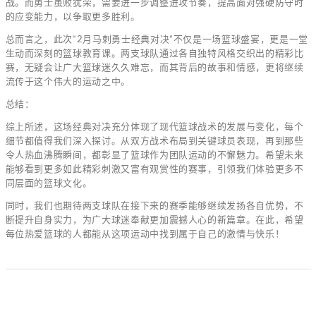
战。而勇士虽败犹荣，需要进一步调整进攻节奏，提高面对强硬防守时
的应变能力，以争取更多胜利。
总而言之，此次“2月马刺勇士经典对决”不仅是一场篮球盛宴，更是一堂
生动而深刻的篮球教育课。两支球队通过各自独特风格交织出的精彩比
赛，无疑会让广大篮球迷久久难忘，而其背后的故事和情感，更将继续
流传于这个伟大的运动之中。
总结：
综上所述，这场经典对决充分体现了现代篮球战术的发展与变化，每个
细节都值得我们深入探讨。从双方战术布局到关键球员表现，再到那些
令人热血沸腾瞬间，都彰显了篮球作为团队运动的不懈魅力。希望未来
能够看到更多如此精彩刺激又富有观赏性的赛事，引领我们体验更多不
同层面的篮球文化。
同时，我们也期待两支球队在接下来的赛季能够继续发扬各自优势，不
断提升自身实力，为广大球迷奉献更加震撼人心的新篇章。在此，希望
每位热爱篮球的人都能从这项运动中找到属于自己的激情与快乐！