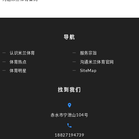
导航
认识米兰体育
服务宗旨
体育热点
沟通米兰体育官网
体育明星
SiteMap
找到我们
赤水市宁泄山104号
18827194739