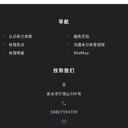
导航
认识米兰体育
服务宗旨
体育热点
沟通米兰体育官网
体育明星
SiteMap
找到我们
赤水市宁泄山104号
18827194739