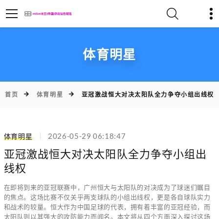
体育明星
首页
体育明星
亚冠激战恒大对决太阳队全力争夺小组出线权
体育明星
2026-05-29 06:18:47
亚冠激战恒大对决太阳队全力争夺小组出
线权
在即将到来的亚冠联赛中，广州恒大与太阳队的对决成为了球迷们瞩目
的焦点。这场比赛不仅关乎两支球队的小组出线权，更是各自球队实力
和战术的较量。恒大作为中国足球的代表，拥有着丰富的亚冠经验，而
太阳队则以其强大的攻防能力而闻名。本文将从四个方面深入探讨这场