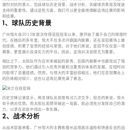
激烈对抗的意义，包括球队历史背景、战术分析、关键球员表现及球迷
支持的重要性。通过这些方面，我们可以更全面地理解这场比赛的影响
和结果。
1、球队历史背景
广州恒大自2013年首次夺得亚冠冠军以来，便开始了属于自己的辉煌时
代。在随后的多年里，恒大不仅多次问鼎国内联赛，还在亚冠赛场上屡
创佳绩，积累了宝贵的经验与荣誉。对于他们来说，亚冠不仅仅是一项
赛事，更是展示自身实力的平台。因此，这场对决显得尤为重要。
相比之下，太阳队作为近年来崛起的新秀，在国内联赛中也展现出了强
劲的竞争力。他们通过引入优秀外援和注重青训体系的发展，在短时间
内取得了显著成绩。然而，与恒大的丰富经验相比，他们在亚冠舞台上
的历练相对较少，这也让这场比赛充满了悬念。
历史交锋记录显示，两支球队此前曾有过几次交手，但总的来说，恒大
处于绝对优势。而太阳队若想突破这一局面，就必须充分发挥自己的潜
力，以求在此役中闯出一条生路。
2、战术分析
从战术层面来看，广州恒大的主教练擅长运用高压逼抢和快速反击的战