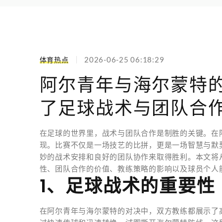
体育热点
2026-06-25 06:18:29
阿尔青年与海尔蒙特
了足球战术与团队合
在足球的世界里，战术与团队合作是制胜的关键。在
现。比赛不仅是一场技艺的比拼，更是一场智慧与默
妙的战术安排和良好的团队协作来取得胜利。本文将
性、团队合作的价值、教练策略的影响以及球员个人
1、足球战术的重要性
在阿尔青年与海尔蒙特的对决中，双方教练都展示了