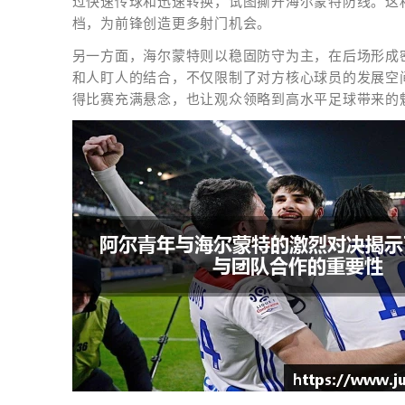
过快速传球和迅速转换，试图撕开海尔蒙特防线。这
档，为前锋创造更多射门机会。
另一方面，海尔蒙特则以稳固防守为主，在后场形成
和人盯人的结合，不仅限制了对方核心球员的发展空
得比赛充满悬念，也让观众领略到高水平足球带来的