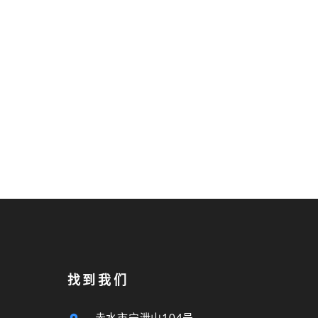
找到我们
赤水市宁泄山104号