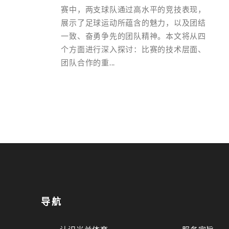
赛中，两支球队通过高水平的竞技表现，
展示了足球运动所蕴含的魅力，以及团结
一致、奋勇争先的团队精神。本文将从四
个方面进行深入探讨：比赛的技术层面、
团队合作的重...
导航