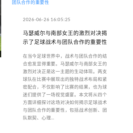
2026-06-26 16:05:25
马瑟威尔与南部女王的激烈对决揭
示了足球战术与团队合作的重要性
在当今足球世界中，战术与团队合作的结
合愈发显得重要。马瑟威尔与南部女王的
激烈对决正是这一主题的生动体现。两支
球队在比赛中展现出的独特战术布局和紧
密配合，不仅影响了比赛的结果，也为球
迷们提供了一场视觉盛宴。本文将从四个
方面详细探讨这场对决如何揭示足球战术
与团队合作的重要性，包括战术创新、团
队默契、心理...