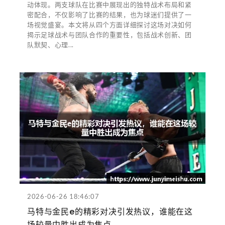
动体现。两支球队在比赛中展现出的独特战术布局和紧
密配合，不仅影响了比赛的结果，也为球迷们提供了一
场视觉盛宴。本文将从四个方面详细探讨这场对决如何
揭示足球战术与团队合作的重要性，包括战术创新、团
队默契、心理...
2026-06-26 18:46:07
马特与金民e的精彩对决引发热议，谁能在这
场较量中胜出成为焦点