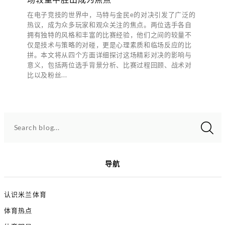
在电子竞技的世界中，马特与金民e的对决引发了广泛的
热议，成为众多玩家和观众关注的焦点。两位选手各自
拥有独特的风格和丰富的比赛经验，他们之间的较量不
仅是技术与策略的对碰，更是心理素质和临场反应的比
拼。本文将从四个方面详细探讨这场精彩对决的影响与
意义，包括两位选手背景分析、比赛过程回顾、战术对
比以及粉丝...
Search blog...
导航
认识米兰体育
体育热点