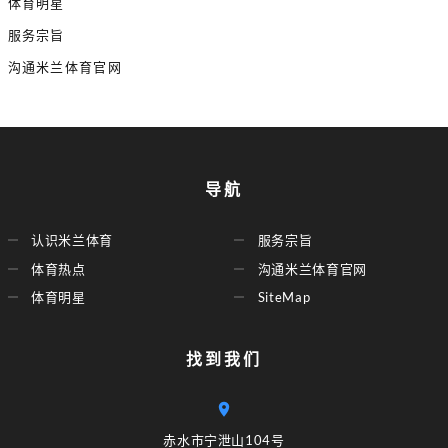
体育明星
服务宗旨
沟通米兰体育官网
导航
认识米兰体育
服务宗旨
体育热点
沟通米兰体育官网
体育明星
SiteMap
找到我们
赤水市宁泄山104号