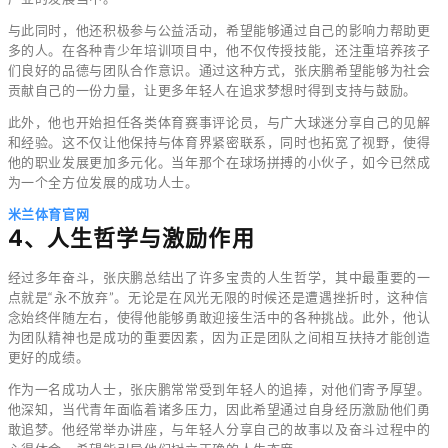
与此同时，他还积极参与公益活动，希望能够通过自己的影响力帮助更
多的人。在各种青少年培训项目中，他不仅传授技能，还注重培养孩子
们良好的品德与团队合作意识。通过这种方式，张庆鹏希望能够为社会
贡献自己的一份力量，让更多年轻人在追求梦想时得到支持与鼓励。
此外，他也开始担任各类体育赛事评论员，与广大球迷分享自己的见解
和经验。这不仅让他保持与体育界紧密联系，同时也拓宽了视野，使得
他的职业发展更加多元化。当年那个在球场拼搏的小伙子，如今已然成
为一个全方位发展的成功人士。
米兰体育官网
4、人生哲学与激励作用
经过多年奋斗，张庆鹏总结出了许多宝贵的人生哲学，其中最重要的一
点就是“永不放弃”。无论是在风光无限的时候还是遭遇挫折时，这种信
念始终伴随左右，使得他能够勇敢迎接生活中的各种挑战。此外，他认
为团队精神也是成功的重要因素，因为正是团队之间相互扶持才能创造
更好的成绩。
作为一名成功人士，张庆鹏常常受到年轻人的追捧，对他们寄予厚望。
他深知，当代青年面临着诸多压力，因此希望通过自身经历激励他们勇
敢追梦。他经常举办讲座，与年轻人分享自己的故事以及奋斗过程中的