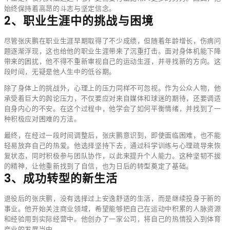
始终保持着高昂的斗志与坚定信念。
2、职业生涯中的挑战与困境
尽管张庆鹏在职业生涯早期取得了不少成绩，但随着年龄增长，伤病问
题逐渐浮现，这也给他的职业生涯带来了沉重打击。面对身体机能下降
带来的困扰，他不得不重新审视自己的运动生涯，并寻找新的方向。这
段时间，无疑是他人生中的低谷期。
除了身体上的挑战外，心理上的压力同样不可忽视。作为公众人物，他
承受着巨大的舆论压力，不仅要应对来自媒体和球迷的期待，还要调适
自身内心的不安。在这个过程中，他学会了如何平衡情绪，并找到了一
种积极应对困难的方法。
最终，在经过一段时间调整后，张庆鹏意识到，即使面临困难，也不能
轻易放弃自己的热爱。他选择坚持下去，通过科学训练与心理疏导来恢
复状态，同时积极参与团队协作，以此来提升个人能力。这种坚韧不拔
的精神，让他重新找到了自信，也为日后的转型奠定了基础。
3、成功转型的新生活
退役后的张庆鹏，没有选择过上安逸舒适的生活，而是继续投身于新的
事业。他开始关注商业领域，希望能够把自己在运动中积累的人脉资源
和经验用到实际经营中。他创办了一家公司，将自己的热情投入到体育
产业的发展当中。