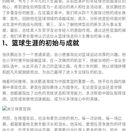
的精神，书写了不平凡的人生篇章。从初出茅庐的年轻球员到国家队的
核心，再到退役后转型成为一名成功的商人和社会活动家，张庆鹏经历
了多重身份的蜕变。在这篇文章中，我们将从四个方面探讨他的成长故
事：首先，回顾他在篮球领域的卓越成就；其次，分析他是如何面对职
业生涯中的挑战与困境；第三，深入了解他转型后的新生活与事业发
展；最后，总结其人生哲学及对年轻人的激励作用。通过这些层面的阐
述，我们将更全面地认识这位从篮球场走向人生舞台的奋斗者。
1、篮球生涯的初始与成就
张庆鹏出生于一个普通家庭，自小便展现出对篮球运动浓厚的兴趣。他
在小学时便开始接触篮球，在一次偶然的机会下，他被当地的一支业余
球队选中，从此开启了自己的篮球之路。在青少年时期，他以顽强拼搏
和超凡天赋脱颖而出，为自己赢得了进入专业球队的机会。
随着时间推移，张庆鹏逐渐成为中国男篮的重要一员。他不仅在国内联
赛中表现优异，更是在国际赛场上为国争光。无论是亚运会还是世锦
赛，他都展现出了出色的竞技状态和领导能力，多次帮助中国队取得佳
绩。这些成就使他迅速崛起，成为众多球迷心中的英雄。
然而，在辉煌背后，也没有辜负过他的努力。每一次训练，每一场比
赛，都凝聚着他无数辛勤汗水和泪水。他深知，要想在竞争激烈的环境
中立足，仅凭天赋远远不够，更需要付出比常人更多的努力。因此，他