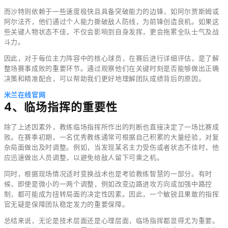
而沙特则依赖于一些速度极快且具备突破能力的边锋，如阿尔贾斯姆或
阿尔法齐，他们通过个人能力撕破敌人防线，为前锋创造良机。如果这
些关键人物状态不佳，不仅会影响到自身发挥，更会拖累全队士气及战
斗力。
因此，对于每位主力阵容中的核心球员，在赛后进行详细评估，是了解
整场赛事成败的重要环节。通过观察他们在关键时刻是否能够做出正确
决策和精准配合，可以帮助我们更好地理解团队成绩背后的原因。
米兰在线官网
4、临场指挥的重要性
除了上述因素外，教练临场指挥所作出的判断也直接决定了一场比赛成
败。在赛季初期，一名优秀教练通常可根据自己积累的大量经验，对复
杂局面做出及时调整。例如，当发现某名主力受伤或者状态不佳时，他
应迅速做出人员调整，以避免给敌人留下可乘之机。
同时，根据现场情况适时变换战术也是考验教练智慧的一部分。有时
候，即使是微小的一两个调整，例如改变边路进攻方向或加强中路控
制，都可能成为扭转局面的决定性因素。因此，一个敏锐且果敢的指挥
官无疑是保障团队稳定发力的重要保障。
总结来说，无论是技术层面还是心理层面，临场指挥都显得尤为重要。