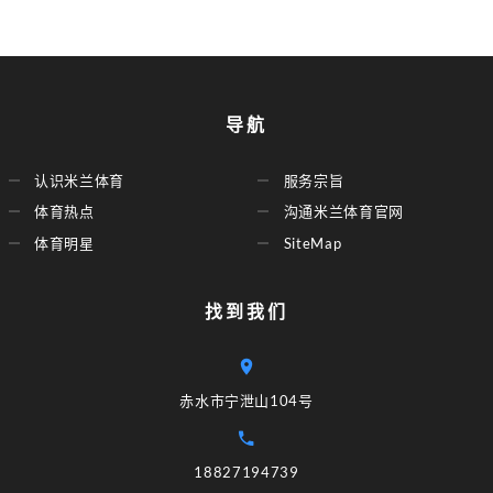
导航
认识米兰体育
服务宗旨
体育热点
沟通米兰体育官网
体育明星
SiteMap
找到我们
赤水市宁泄山104号
18827194739