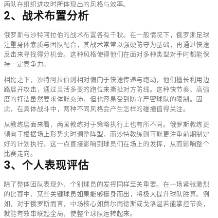
两队在组织进攻时所体现出的风格与效率。
2、战术布置分析
俄罗斯与沙特阿拉伯的战术布置各有千秋。在一般情况下，俄罗斯足球
注重身体素质与团队配合，其战术常常以强硬防守为基础，再通过快速
反击来寻找得分机会。这种风格使得他们在面对多种类型对手时都能保
持一定竞争力。
相比之下，沙特阿拉伯则相对偏向于快速传递与跑动，他们擅长利用边
路展开攻击，通过灵活多变的跑位来撕扯对方防线。这种快节奏、高强
度的打法虽然要求体能充沛，但也容易受到防守严密球队的限制。因
此，在具体战斗中，两种不同风格会产生怎样的碰撞值得关注。
从教练层面来看，两国教练对于策略执行上也有所不同。俄罗斯教练更
倾向于根据场上形势实时调整阵型，而沙特教练则可能更注重前期制定
好的计划执行。这一点直接影响到球员们在场上的发挥，从而影响整个
比赛走向。
3、个人表现评估
除了整体团队表现外，个别球员的发挥同样至关重要。在一场紧张激烈
的比赛中，某些关键球员如果能够挺身而出，将极大提升球队胜算。例
如，对于俄罗斯而言，中场核心如费尔南德斯或戈洛温若能掌控节奏，
就能有效串联起全局，使整个球队运转起来。