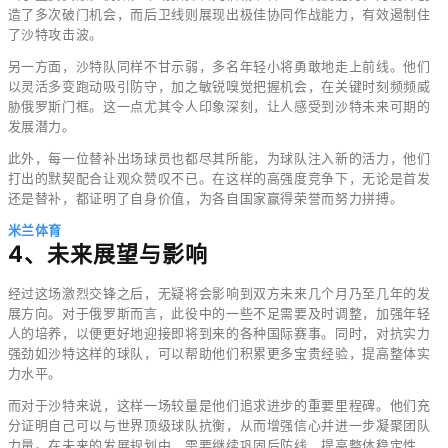
造了多次破门机会，而后卫线则展现出极佳协同作战能力，有效遏制住
了沙特攻击波。
另一方面，沙特队同样不甘示弱，多名年轻小将勇敢地走上前线。他们
以灵活多变跑动吸引防守，加之敏锐嗅觉把握机会，在关键时刻频频威
胁俄罗斯门框。这一点尤其令人印象深刻，让人感受到沙特未来可期的
发展潜力。
此外，每一位替补出场球员也都尽其所能，为球队注入新的活力，他们
打出的默契配合让观众赞叹不已。在这样的高强度竞争下，无论是首发
还是替补，都证明了自身价值，为各自国家赢得荣誉而努力拼搏。
米兰体育
4、未来展望与影响
经过这场激烈交锋之后，无疑将会影响到双方未来几个月乃至几年的发
展方向。对于俄罗斯而言，此役中的一些不足需要及时调整，加强年轻
人的培养，以便更好地迎接即将到来的各种国际赛事。同时，对抗实力
强劲如沙特这样的球队，可以帮助他们积累更多宝贵经验，提高整体实
力水平。
而对于沙特来说，这样一场较量是他们追求进步的重要里程碑。他们充
分证明自己可以与世界顶级球队抗衡，从而增强信心并进一步凝聚团队
力量。在未来的发展规划中，需要继续巩固后防线，提高整体稳定性，