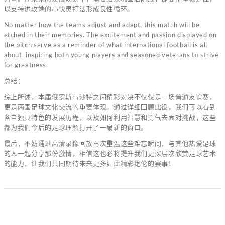
以支持进攻端的小快灵打法形成良性循环。
No matter how the teams adjust and adapt, this match will be
etched in their memories. The excitement and passion displayed on
the pitch serve as a reminder of what international football is all
about, inspiring both young players and seasoned veterans to strive
for greatness.
总结：
综上所述，本届俄罗斯与沙特之间精彩对决不仅仅是一场普通友谊赛，
更是两国足球文化交流的重要体现。通过详细回顾此役，我们可以看到
各自独具特色的发展历程，以及如何利用智慧和勇气去面对挑战，这些
都为我们今后的足球理解打开了一扇新的窗口。
最后，不妨通过高清录像回放再次重温这些难忘瞬间，与其他热爱足球
的人一起分享那份激情，相信这也必将提升我们更深层次欣赏足球艺术
的能力，让我们共同期待未来更多如此精彩绝伦的赛事！