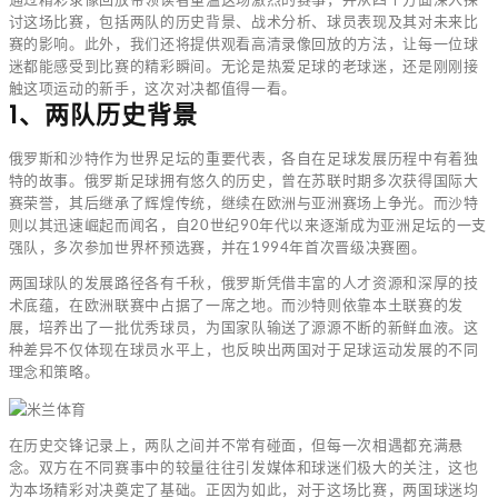
讨这场比赛，包括两队的历史背景、战术分析、球员表现及其对未来比
赛的影响。此外，我们还将提供观看高清录像回放的方法，让每一位球
迷都能感受到比赛的精彩瞬间。无论是热爱足球的老球迷，还是刚刚接
触这项运动的新手，这次对决都值得一看。
1、两队历史背景
俄罗斯和沙特作为世界足坛的重要代表，各自在足球发展历程中有着独
特的故事。俄罗斯足球拥有悠久的历史，曾在苏联时期多次获得国际大
赛荣誉，其后继承了辉煌传统，继续在欧洲与亚洲赛场上争光。而沙特
则以其迅速崛起而闻名，自20世纪90年代以来逐渐成为亚洲足坛的一支
强队，多次参加世界杯预选赛，并在1994年首次晋级决赛圈。
两国球队的发展路径各有千秋，俄罗斯凭借丰富的人才资源和深厚的技
术底蕴，在欧洲联赛中占据了一席之地。而沙特则依靠本土联赛的发
展，培养出了一批优秀球员，为国家队输送了源源不断的新鲜血液。这
种差异不仅体现在球员水平上，也反映出两国对于足球运动发展的不同
理念和策略。
在历史交锋记录上，两队之间并不常有碰面，但每一次相遇都充满悬
念。双方在不同赛事中的较量往往引发媒体和球迷们极大的关注，这也
为本场精彩对决奠定了基础。正因为如此，对于这场比赛，两国球迷均