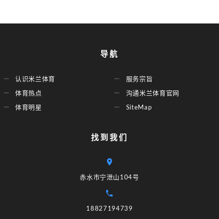
导航
认识米兰体育
服务宗旨
体育热点
沟通米兰体育官网
体育明星
SiteMap
找到我们
赤水市宁泄山104号
18827194739