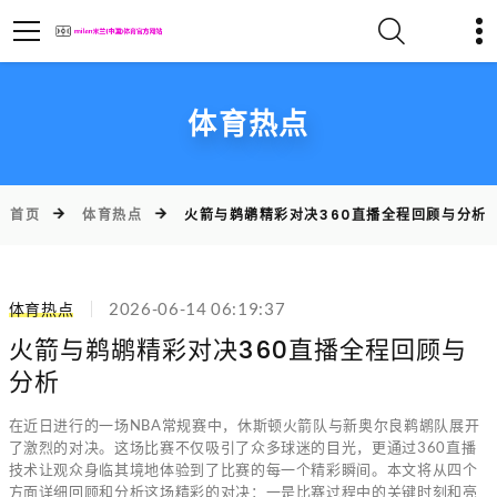
体育热点
首页
体育热点
火箭与鹈鹕精彩对决360直播全程回顾与分析
体育热点
2026-06-14 06:19:37
火箭与鹈鹕精彩对决360直播全程回顾与
分析
在近日进行的一场NBA常规赛中，休斯顿火箭队与新奥尔良鹈鹕队展开
了激烈的对决。这场比赛不仅吸引了众多球迷的目光，更通过360直播
技术让观众身临其境地体验到了比赛的每一个精彩瞬间。本文将从四个
方面详细回顾和分析这场精彩的对决：一是比赛过程中的关键时刻和亮