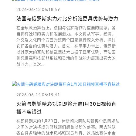
2026-06-13 06:18:59
法国与俄罗斯实力对比分析谁更具优势与潜力
在全球政治舞台上，法国与俄罗斯作为重要的国家，各
自拥有独特的实力和发展潜力。本文将从军事、经济、
外交及文化四个方面对这两个国家进行深入分析，探讨
它们各自的优势与潜力。首先，在军事力量上，俄罗斯
以其庞大的军队和核武器技术占据了显著优势，而法国
则凭借高科技武器系统和灵活的作战能力展现出强大的
战斗力。其次...
2026-06-14 06:19:41
火箭与鹈鹕精彩对决即将开启1月30日视频直
播不容错过
在即将到来的1月30日，休斯顿火箭队与新奥尔良鹈鹕队
之间的对决将成为篮球迷们翘首以盼的盛事。两支球队
各自具备独特的战术风格和球员阵容，这场比赛注定会