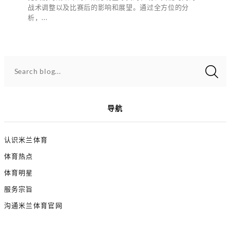
战术调整以及比赛后的影响和展望。通过全方位的分
析，...
Search blog...
导航
认识米兰体育
体育热点
体育明星
服务宗旨
沟通米兰体育官网