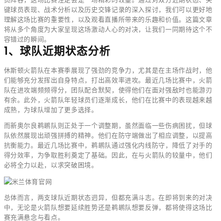
键球员表现、战术分析以及历史交锋记录的深入探讨，我们可以更好地
理解这场比赛的重要性，以及观看直播所带来的乐趣和价值。这篇文章
将从多个角度为大家呈现这场激动人心的对决，让我们一同期待这个不
容错过的瞬间。
1、球队近期状态分析
休斯顿火箭队在本赛季展现了强劲的竞争力，尤其是在主场作战时，他
们能够充分发挥出自身特点，打出高效率进攻。最近几场比赛中，火箭
队在进攻端频频得分，团队配合默契，使得他们在面对强敌时也能游刃
有余。此外，火箭队年轻球员们逐渐成长，他们在比赛中的表现越来越
成熟，为球队增加了更多选择。
而新奥尔良鹈鹕队则正处于一个调整期，虽然面临一些伤病困扰，但球
队依然展现出顽强拼搏的精神。他们在防守端做出了相应调整，以提高
抗衡能力。最近几场比赛中，鹈鹕队通过强化内线防守，降低了对手的
得分效率，为争取胜利奠定了基础。因此，在与火箭队的较量中，他们
必将全力以赴，以求突破困境。
总体而言，两支球队近期状态迥异，但都充满斗志。在即将到来的对决
中，无论是火箭队想要延续胜势还是鹈鹕队想要反弹，都将使得这场比
赛充满悬念与看点。