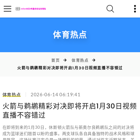
体育热点
首页
体育热点
火箭与鹈鹕精彩对决即将开启1月30日视频直播不容错过
体育热点
2026-06-14 06:19:41
火箭与鹈鹕精彩对决即将开启1月30日视频
直播不容错过
在即将到来的1月30日，休斯顿火箭队与新奥尔良鹈鹕队之间的对决将
成为篮球迷们翘首以盼的盛事。两支球队各自具备独特的战术风格和球
员阵容，这场比赛注定会是一场精彩的较量。通过对双方近期状态、关