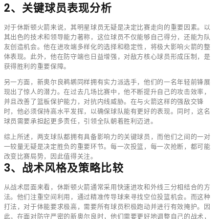
2、关键球员表现分析
对于休斯顿火箭来说，其明星球员无疑是决定比赛走向的重要因素。以
其出色的技术和领导能力著称，这位球员不仅能够自己得分，还能为队
友创造机会。他在进攻端多样化的选择和稳定性，将极大影响火箭的整
体表现。此外，他在防守端也日益增强，对敌方核心球员形成压制，是
获得胜利的重要保障。
另一方面，新奥尔良鹈鹕同样拥有实力派选手，他们的一名年轻前锋展
现出了惊人的潜力。在过去几场比赛中，他不断提升自己的攻击效率，
并且改善了篮板保护能力，对抗内线威胁。在与火箭这样的强敌交锋
时，他必须保持高水平发挥，以确保球队能有更好的表现。同时，这名
球员需要承担起更多责任，引领全队朝着胜利迈进。
综上所述，两支球队都拥有具备影响力的关键球员，而他们之间的一对
一较量无疑是决定胜负的重要环节。每一次投篮，每一次抢断，都可能
改变比赛局势，因此值得关注。
3、战术风格及策略比较
从战术层面来看，休斯顿火箭通常采用快速进攻和外线三分相结合的方
法。他们注重空间利用，通过精准传导球来寻找空位投篮机会。而这种
打法，对于体能要求极高，需要所有球员积极跑动并进行有效掩护。因
此，在面对防守严密的新奥尔良时，他们需要更好地调整自己的战术，